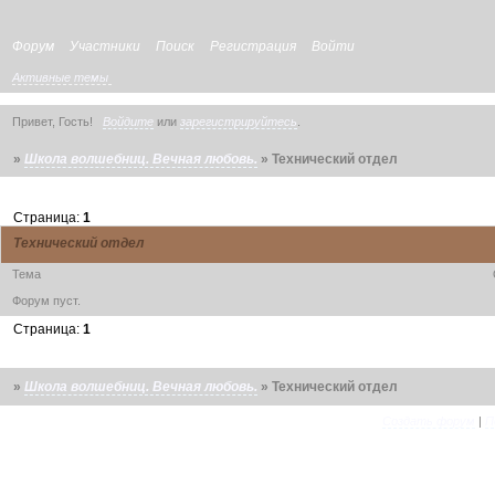
Форум
Участники
Поиск
Регистрация
Войти
Активные темы
Привет, Гость!
Войдите
или
зарегистрируйтесь
.
»
Школа волшебниц. Вечная любовь.
»
Технический отдел
Страница:
1
Технический отдел
Тема
Форум пуст.
Страница:
1
»
Школа волшебниц. Вечная любовь.
»
Технический отдел
Создать форум
|
П