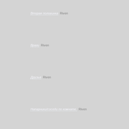
Вторая половинка
Riven
Враги
Riven
Друзья
Riven
Напарники/соседи по комнате.
Riven