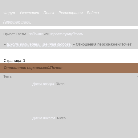
Форум
Участники
Поиск
Регистрация
Войти
Активные темы
Привет, Гость!
Войдите
или
зарегистрируйтесь
.
»
Школа волшебниц. Вечная любовь.
»
Отношения персонажей/Почет
Страница:
1
Отношения персонажей/Почет
Тема
Доска позора
Riven
Доска почета
Riven