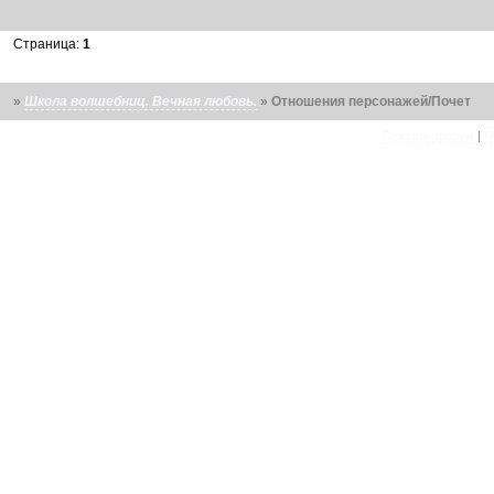
Страница:
1
»
Школа волшебниц. Вечная любовь.
»
Отношения персонажей/Почет
Создать форум
|
П